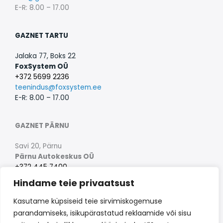
E-R: 8.00 – 17.00
GAZNET TARTU
Jalaka 77, Boks 22
FoxSystem OÜ
+372 5699 2236
teenindus@foxsystem.ee
E-R: 8.00 – 17.00
GAZNET PÄRNU
Savi 20, Pärnu
Pärnu Autokeskus OÜ
+372 445 7400
info@parnuautokeskus.eu
Hindame teie privaatsust
E-R: 8.30 – 17.30
Kasutame küpsiseid teie sirvimiskogemuse
parandamiseks, isikupärastatud reklaamide või sisu