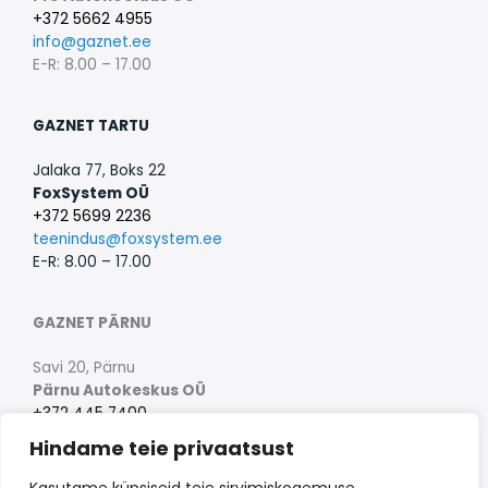
+372 5662 4955
info@gaznet.ee
E-R: 8.00 – 17.00
GAZNET TARTU
Jalaka 77, Boks 22
FoxSystem OÜ
+372 5699 2236
teenindus@foxsystem.ee
E-R: 8.00 – 17.00
GAZNET PÄRNU
Savi 20, Pärnu
Pärnu Autokeskus OÜ
+372 445 7400
info@parnuautokeskus.eu
Hindame teie privaatsust
E-R: 8.30 – 17.30