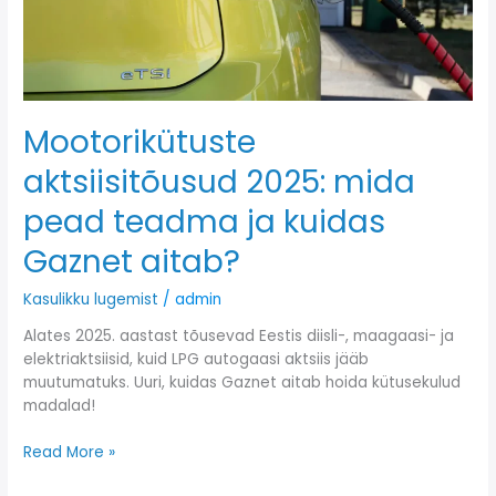
ja
kuidas
Gaznet
aitab?
Mootorikütuste
aktsiisitõusud 2025: mida
pead teadma ja kuidas
Gaznet aitab?
Kasulikku lugemist
/
admin
Alates 2025. aastast tõusevad Eestis diisli-, maagaasi- ja
elektriaktsiisid, kuid LPG autogaasi aktsiis jääb
muutumatuks. Uuri, kuidas Gaznet aitab hoida kütusekulud
madalad!
Read More »