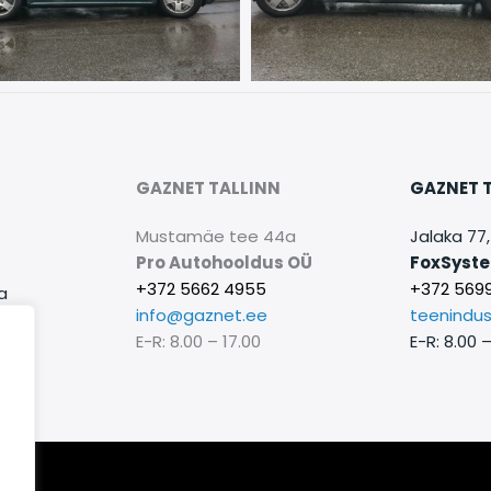
GAZNET TALLINN
GAZNET 
Mustamäe tee 44a
Jalaka 77,
Pro Autohooldus OÜ
FoxSyst
+372 5662 4955
+372 5699
a
info@gaznet.ee
teenindu
E-R: 8.00 – 17.00
E-R: 8.00 –