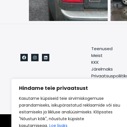
Teenused
Meist
KKK
Järelmaks
Privaatsuspoliitik
Kontakt
Hindame teie privaatsust
Liitu uudiskirjaga
Kasutame küpsiseid teie sirvimiskogemuse
parandamiseks, isikupärastatud reklaamide või sisu
esitamiseks ja liikluse analüüsimiseks. Klõpsates
"Nõustun kõik", nõustute küpsiste
Copyright © 2026 Gaznet
kasutamisega.
Loe lisaks