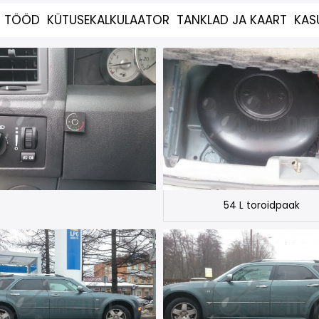
D TÖÖD
KÜTUSEKALKULAATOR
TANKLAD JA KAART
KAS
54 L toroidpaak