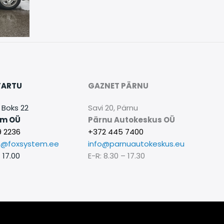
TARTU
GAZNET PÄRNU
 Boks 22
Savi 20, Pärnu
em OÜ
Pärnu Autokeskus OÜ
 2236
+372 445 7400
s@foxsystem.ee
info@parnuautokeskus.eu
 17.00
E-R: 8.30 – 17.30