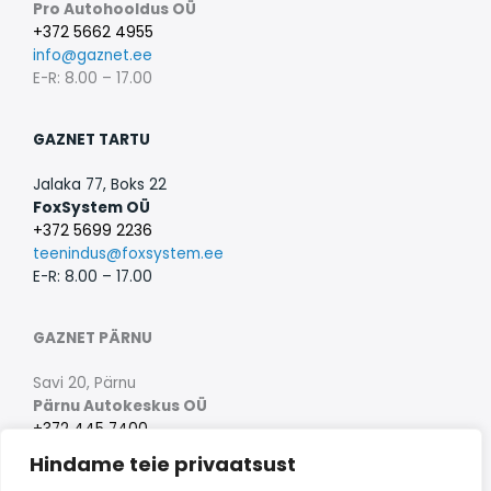
Pro Autohooldus OÜ
+372 5662 4955
info@gaznet.ee
E-R: 8.00 – 17.00
GAZNET TARTU
Jalaka 77, Boks 22
FoxSystem OÜ
+372 5699 2236
teenindus@foxsystem.ee
E-R: 8.00 – 17.00
GAZNET PÄRNU
Savi 20, Pärnu
Pärnu Autokeskus OÜ
+372 445 7400
info@parnuautokeskus.eu
Hindame teie privaatsust
E-R: 8.30 – 17.30