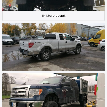
114 L toroidpaak