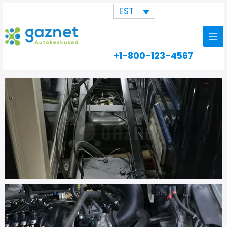
Skip
EST
to
content
+1-800-123-4567