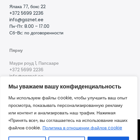
Ялака 77, бокс 22
+372 5699 2236
info@gaznet.ee
Пн-Пт: 8.00 – 17.00
Сб-Вс: по договоренности
Пярну
Маури роуд 1, Папсааре
+372 5699 2236
info@gaznet.ee
Пн-Пт: 8.00 – 17.00
Мы уважаем вашу конфиденциальность
Сб-Вс: по договоренности
Мы используем файлы cookie, чтобы улучшить ваш опыт
просмотра, показывать персонализированную рекламу
или контент и анализировать наш трафик. Нажимая
«Принять все», вы соглашаетесь на использование наших
файлов cookie.
Политика в отношении файлов cookie
Copyright © 2026 Gaznet