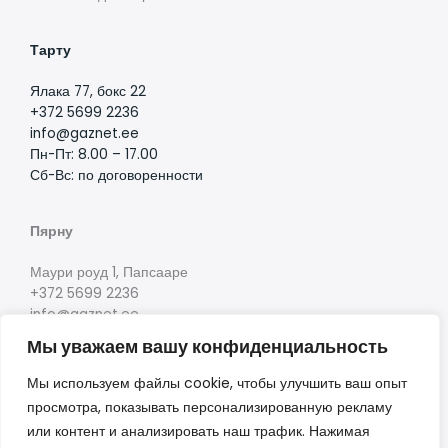
Тарту
Ялака 77, бокс 22
+372 5699 2236
info@gaznet.ee
Пн-Пт: 8.00 – 17.00
Сб-Вс: по договоренности
Пярну
Маури роуд 1, Папсааре
+372 5699 2236
info@gaznet.ee
Пн-Пт: 8.00 – 17.00
Мы уважаем вашу конфиденциальность
Сб-Вс: по договоренности
Мы используем файлы cookie, чтобы улучшить ваш опыт
просмотра, показывать персонализированную рекламу
или контент и анализировать наш трафик. Нажимая